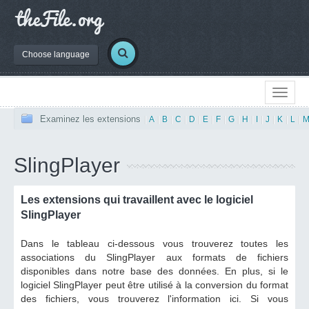
Choose language
Examinez les extensions
|
A
|
B
|
C
|
D
|
E
|
F
|
G
|
H
|
I
|
J
|
K
|
L
|
SlingPlayer
Les extensions qui travaillent avec le logiciel
SlingPlayer
Dans le tableau ci-dessous vous trouverez toutes les
associations du SlingPlayer aux formats de fichiers
disponibles dans notre base des données. En plus, si le
logiciel SlingPlayer peut être utilisé à la conversion du format
des fichiers, vous trouverez l'information ici. Si vous