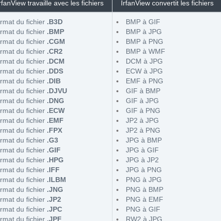
rfanView travaille avec les fichiers
IrfanView convertit les fichiers
rmat du fichier
.B3D
BMP à GIF
rmat du fichier
.BMP
BMP à JPG
rmat du fichier
.CGM
BMP à PNG
rmat du fichier
.CR2
BMP à WMF
rmat du fichier
.DCM
DCM à JPG
rmat du fichier
.DDS
ECW à JPG
rmat du fichier
.DIB
EMF à PNG
rmat du fichier
.DJVU
GIF à BMP
rmat du fichier
.DNG
GIF à JPG
rmat du fichier
.ECW
GIF à PNG
rmat du fichier
.EMF
JP2 à JPG
rmat du fichier
.FPX
JP2 à PNG
rmat du fichier
.G3
JPG à BMP
rmat du fichier
.GIF
JPG à GIF
rmat du fichier
.HPG
JPG à JP2
rmat du fichier
.IFF
JPG à PNG
rmat du fichier
.ILBM
PNG à JPG
rmat du fichier
.JNG
PNG à BMP
rmat du fichier
.JP2
PNG à EMF
rmat du fichier
.JPC
PNG à GIF
rmat du fichier
.JPF
RW2 à JPG