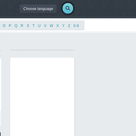
Choose language
|
O
|
P
|
Q
|
R
|
S
|
T
|
U
|
V
|
W
|
X
|
Y
|
Z
|
0-9
|