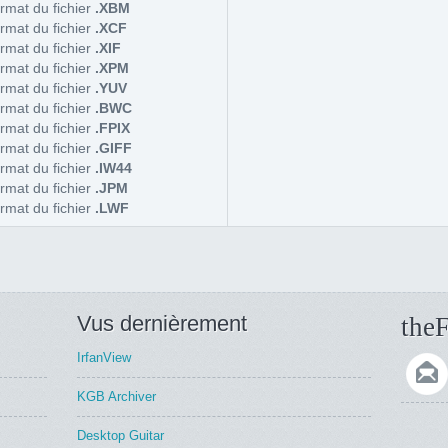
rmat du fichier
.XBM
rmat du fichier
.XCF
rmat du fichier
.XIF
rmat du fichier
.XPM
rmat du fichier
.YUV
rmat du fichier
.BWC
rmat du fichier
.FPIX
rmat du fichier
.GIFF
rmat du fichier
.IW44
rmat du fichier
.JPM
rmat du fichier
.LWF
Vus dernièrement
theF
IrfanView
KGB Archiver
Desktop Guitar