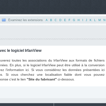
Examinez les extensions
|
A
|
B
|
C
|
D
|
E
|
F
|
G
|
H
|
I
|
J
|
K
|
L
|
M
|
N
vec le logiciel IrfanView
uverez toutes les associations du IrfanView aux formats de fichiers
es. En plus, si le logiciel IrfanView peut être utilisé à la conversion
rez l'information ici. Si vous considérez les données présentées ici
s. Si vous cherchez une localisation fiable dont vous pouvez
éponse c'est le lien
"Site du fabricant"
ci-dessous.