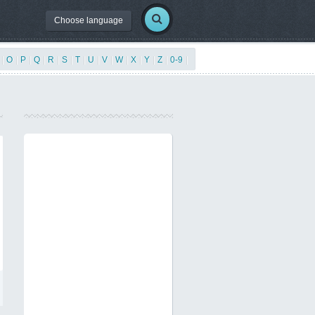
Choose language
|
O
|
P
|
Q
|
R
|
S
|
T
|
U
|
V
|
W
|
X
|
Y
|
Z
|
0-9
|