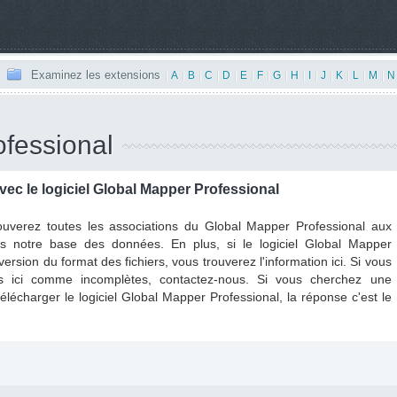
Examinez les extensions
|
A
|
B
|
C
|
D
|
E
|
F
|
G
|
H
|
I
|
J
|
K
|
L
|
M
|
N
fessional
avec le logiciel Global Mapper Professional
ouverez toutes les associations du Global Mapper Professional aux
ns notre base des données. En plus, si le logiciel Global Mapper
version du format des fichiers, vous trouverez l'information ici. Si vous
s ici comme incomplètes, contactez-nous. Si vous cherchez une
télécharger le logiciel Global Mapper Professional, la réponse c'est le