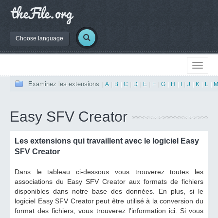
Choose language
Examinez les extensions
|
A
|
B
|
C
|
D
|
E
|
F
|
G
|
H
|
I
|
J
|
K
|
L
|
Easy SFV Creator
Les extensions qui travaillent avec le logiciel Easy
SFV Creator
Dans le tableau ci-dessous vous trouverez toutes les
associations du Easy SFV Creator aux formats de fichiers
disponibles dans notre base des données. En plus, si le
logiciel Easy SFV Creator peut être utilisé à la conversion du
format des fichiers, vous trouverez l'information ici. Si vous