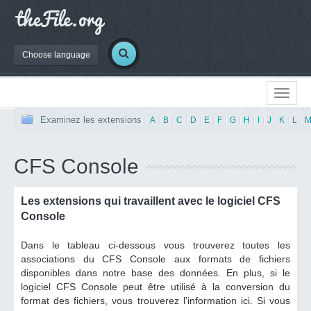
Choose language
Examinez les extensions
|
A
|
B
|
C
|
D
|
E
|
F
|
G
|
H
|
I
|
J
|
K
|
L
|
CFS Console
Les extensions qui travaillent avec le logiciel CFS
Console
Dans le tableau ci-dessous vous trouverez toutes les
associations du CFS Console aux formats de fichiers
disponibles dans notre base des données. En plus, si le
logiciel CFS Console peut être utilisé à la conversion du
format des fichiers, vous trouverez l'information ici. Si vous