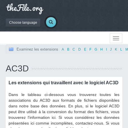
Choose language
Examinez les extensions
|
A
|
B
|
C
|
D
|
E
|
F
|
G
|
H
|
I
|
J
|
K
|
L
|
AC3D
Les extensions qui travaillent avec le logiciel AC3D
Dans le tableau ci-dessous vous trouverez toutes les
associations du AC3D aux formats de fichiers disponibles
dans notre base des données. En plus, si le logiciel AC3D
peut être utilisé à la conversion du format des fichiers, vous
trouverez l'information ici. Si vous considérez les données
présentées ici comme incomplètes, contactez-nous. Si vous