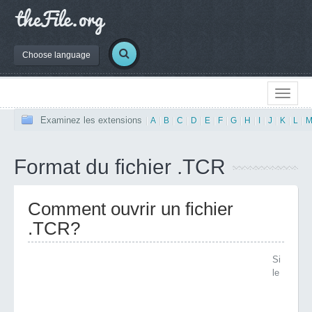
Choose language
Examinez les extensions
|
A
|
B
|
C
|
D
|
E
|
F
|
G
|
H
|
I
|
J
|
K
|
L
|
Format du fichier .TCR
Comment ouvrir un fichier
.TCR?
Si
le