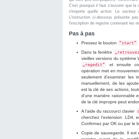
C'est pourquoi il faut s'assurer que l
n'importe quelle action. Le secteur
L'instruction ci-dessous présente pa
l'inscription de registre contenant les 
Pas à pas
Pressez le bouton
“start”
Dans la fenêtre
„retrouve
vieilles versions du système
et ensuite con
„regedit”
opération met en mouvement l
seulement d'examiner les in
manuellement, de les ajoute
est la clé de ses actions, tou
d'une manière raisonnable et 
de la clé impropre peut endo
A l'aide du raccourci clavier
cherchez l'extension .LD4, e
Confirmez par OK ou par le
Copie de sauvegarde. Il est 