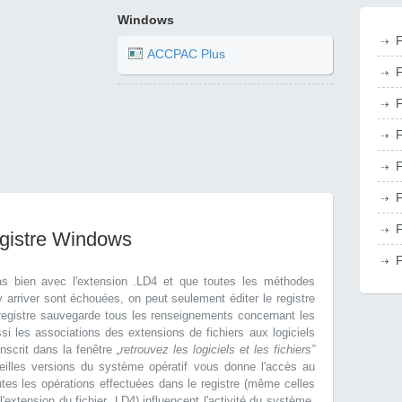
Windows
F
ACCPAC Plus
F
F
F
F
F
F
egistre Windows
F
as bien avec l'extension .LD4 et que toutes les méthodes
arriver sont échouées, on peut seulement éditer le registre
egistre sauvegarde tous les renseignements concernant les
si les associations des extensions de fichiers aux logiciels
nscrit dans la fenêtre
„retrouvez les logiciels et les fichiers”
eilles versions du système opératif vous donne l'accès au
utes les opérations effectuées dans le registre (même celles
extension du fichier .LD4) influencent l'activité du système.