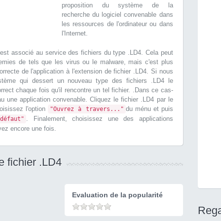
proposition du système de la
recherche du logiciel convenable dans
les ressources de l'ordinateur ou dans
l'Internet.
ect est associé au service des fichiers du type .LD4. Cela peut
nemies de tels que les virus ou le malware, mais c'est plus
orrecte de l'application à l'extension de fichier .LD4. Si nous
système qui dessert un nouveau type des fichiers .LD4 le
rrect chaque fois qu'il rencontre un tel fichier. .Dans ce cas-
au une application convenable. Cliquez le fichier .LD4 par le
oisissez l'option
du ménu et puis
"Ouvrez à travers..."
. Finalement, choisissez une des applications
défaut"
ayez encore une fois.
e fichier .LD4
Evaluation de la popularité
Rega