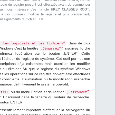
a copie du registre présent est effectuée avant de commencer
 qui nous intérésse c'est la clé
HKEY_CLASSES_ROOT
.
s à pas comment modifier le registre et plus précisement,
renseignements du fichier .LD4.
(dans de plus
z les logiciels et les fichiers”
 Windows c'est la fenêtre
) inscrivez l'ordre
„Démarrez”
firmez l'opération par le bouton „ENTER”. Cette
'éditeur du registre de système. Cet outil permet non
scriptions déjà existentes mais aussi de les modifier
r ou éliminer. Vu que le registre du système Windows
tes les opérations sur ce registre doivent être effectuées
consciente. L'élimination ou la modification irréfléchie
mmager définitivement le système opératif.
ou du ménu Edition et de l'option
ctr+F
„Retrouvez”
n l'inscrivant dans la fenêtre du moteur de recherche.
 bouton ENTER.
essentiellement important d'effectuer la sauvegarde du