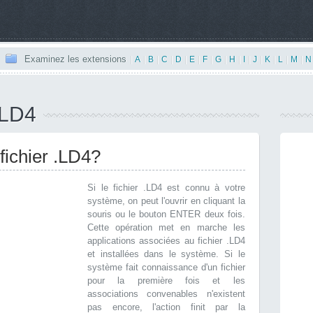
Examinez les extensions
|
A
|
B
|
C
|
D
|
E
|
F
|
G
|
H
|
I
|
J
|
K
|
L
|
M
|
N
.LD4
fichier .LD4?
Si le fichier .LD4 est connu à votre
système, on peut l'ouvrir en cliquant la
souris ou le bouton ENTER deux fois.
Cette opération met en marche les
applications associées au fichier .LD4
et installées dans le système. Si le
système fait connaissance d'un fichier
pour la première fois et les
associations convenables n'existent
pas encore, l'action finit par la