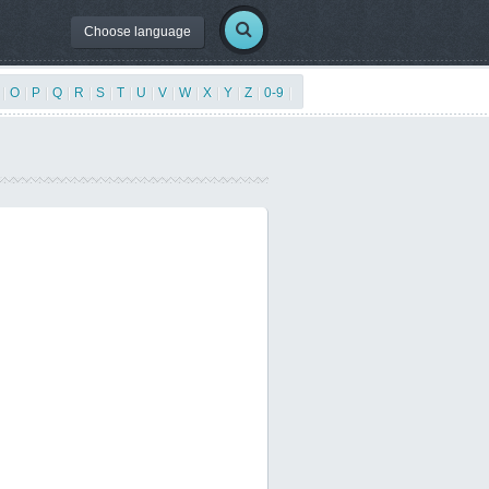
Choose language
|
O
|
P
|
Q
|
R
|
S
|
T
|
U
|
V
|
W
|
X
|
Y
|
Z
|
0-9
|