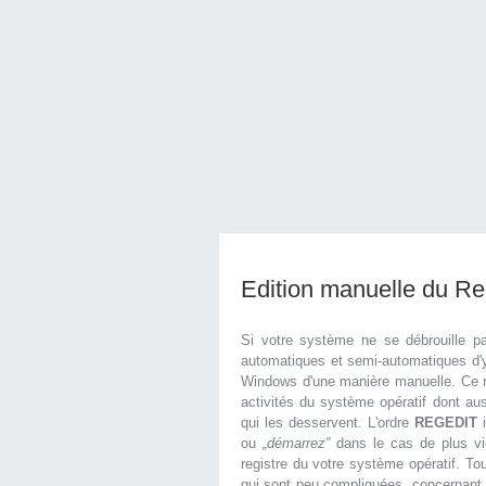
Edition manuelle du R
Si votre système ne se débrouille p
automatiques et semi-automatiques d'y 
Windows d'une manière manuelle. Ce r
activités du système opératif dont aus
qui les desservent. L'ordre
REGEDIT
i
ou
„démarrez”
dans le cas de plus vi
registre du votre système opératif. To
qui sont peu compliquées, concernant l'