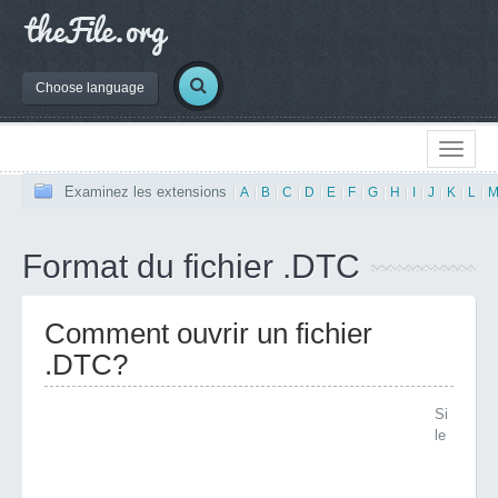
Choose language
Examinez les extensions
|
A
|
B
|
C
|
D
|
E
|
F
|
G
|
H
|
I
|
J
|
K
|
L
|
Format du fichier .DTC
Comment ouvrir un fichier
.DTC?
Si
le