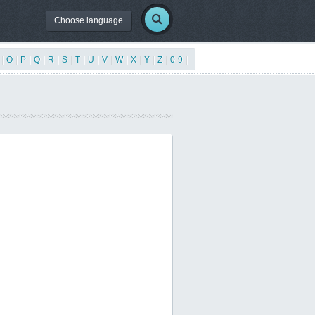
Choose language
|
O
|
P
|
Q
|
R
|
S
|
T
|
U
|
V
|
W
|
X
|
Y
|
Z
|
0-9
|