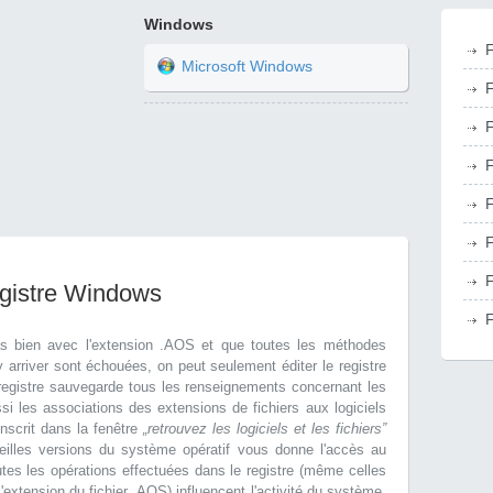
Windows
F
Microsoft Windows
F
F
F
F
F
F
egistre Windows
F
as bien avec l'extension .AOS et que toutes les méthodes
arriver sont échouées, on peut seulement éditer le registre
egistre sauvegarde tous les renseignements concernant les
si les associations des extensions de fichiers aux logiciels
nscrit dans la fenêtre
„retrouvez les logiciels et les fichiers”
eilles versions du système opératif vous donne l'accès au
utes les opérations effectuées dans le registre (même celles
extension du fichier .AOS) influencent l'activité du système.