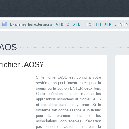
Examinez les extensions
|
A
|
B
|
C
|
D
|
E
|
F
|
G
|
H
|
I
|
J
|
K
|
L
|
M
|
N
 .AOS
fichier .AOS?
Si le fichier .AOS est connu à votre
système, on peut l'ouvrir en cliquant la
souris ou le bouton ENTER deux fois.
Cette opération met en marche les
applications associées au fichier .AOS
et installées dans le système. Si le
système fait connaissance d'un fichier
pour la première fois et les
associations convenables n'existent
pas encore, l'action finit par la