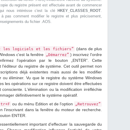
a copie du registre présent est effectuée avant de commencer
 qui nous intérésse c'est la clé
HKEY_CLASSES_ROOT
.
s à pas comment modifier le registre et plus précisement,
 renseignements du fichier .AOS.
(dans de plus
z les logiciels et les fichiers”
 Windows c'est la fenêtre
) inscrivez l'ordre
„Démarrez”
firmez l'opération par le bouton „ENTER”. Cette
'éditeur du registre de système. Cet outil permet non
scriptions déjà existentes mais aussi de les modifier
r ou éliminer. Vu que le registre du système Windows
tes les opérations sur ce registre doivent être effectuées
consciente. L'élimination ou la modification irréfléchie
mmager définitivement le système opératif.
ou du ménu Edition et de l'option
ctr+F
„Retrouvez”
n l'inscrivant dans la fenêtre du moteur de recherche.
 bouton ENTER.
essentiellement important d'effectuer la sauvegarde du