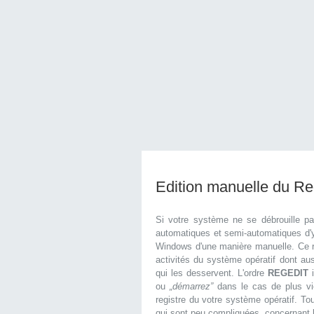
Edition manuelle du R
Si votre système ne se débrouille p
automatiques et semi-automatiques d'y 
Windows d'une manière manuelle. Ce r
activités du système opératif dont aus
qui les desservent. L'ordre
REGEDIT
i
ou
„démarrez”
dans le cas de plus vi
registre du votre système opératif. To
qui sont peu compliquées, concernant l'