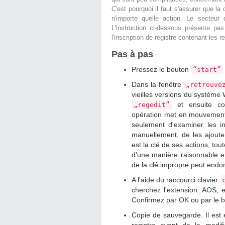
C'est pourquoi il faut s'assurer que l
n'importe quelle action. Le secteur
L'instruction ci-dessous présente pa
l'inscription de registre contenant les
Pas à pas
Pressez le bouton
“start”
Dans la fenêtre
„retrouve
vieilles versions du système
et ensuite con
„regedit”
opération met en mouvement l
seulement d'examiner les in
manuellement, de les ajoute
est la clé de ses actions, tou
d'une manière raisonnable et 
de la clé impropre peut endo
A l'aide du raccourci clavier
cherchez l'extension .AOS, e
Confirmez par OK ou par le
Copie de sauvegarde. Il est 